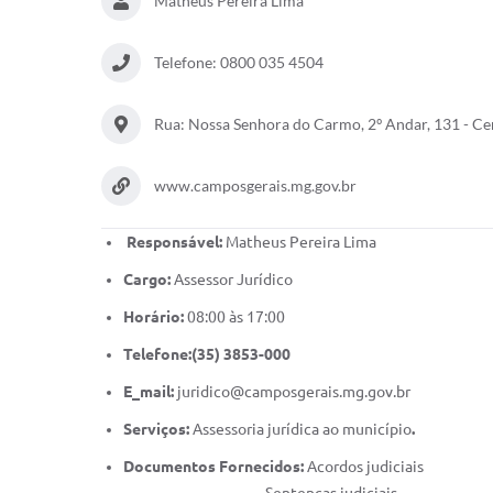
Matheus Pereira Lima
Telefone: 0800 035 4504
Rua: Nossa Senhora do Carmo, 2º Andar, 131 - C
www.camposgerais.mg.gov.br
Responsável:
Matheus Pereira Lima
Cargo:
Assessor Jurídico
Horário:
08:00 às 17:00
Telefone:(35) 3853-000
E_mail:
juridico@camposgerais.mg.gov.br
Serviços:
Assessoria jurídica ao município
.
Documentos Fornecidos:
Acordos judiciais