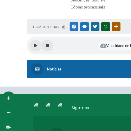
Sentenças judiciais
Cópias processuais
COMPARTILHAR
FACEBOOK
MESSENGER
TWITTER
WHATSAPP
OUTRAS
Velocidade de l
Notícias
Siga-nos