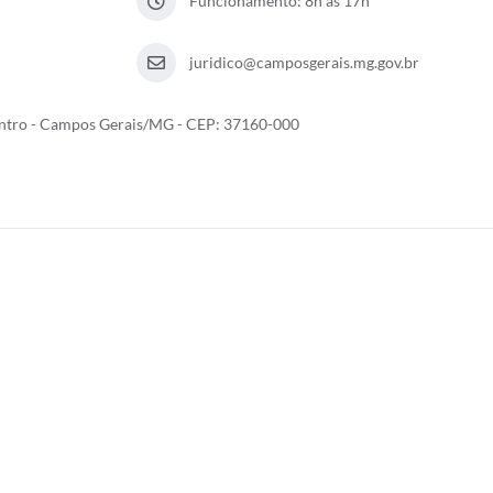
Funcionamento: 8h às 17h
juridico@camposgerais.mg.gov.br
entro - Campos Gerais/MG - CEP: 37160-000