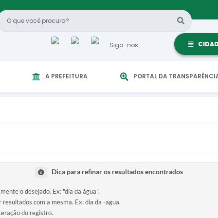
CIDA
Siga-nos
A PREFEITURA
PORTAL DA TRANSPARÊNCI
Dica para refinar os resultados encontrados
amente o desejado. Ex: "dia da água".
ir resultados com a mesma. Ex: dia da -agua.
teração do registro.