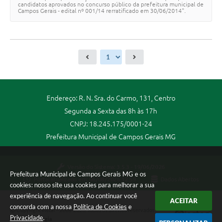
candidatos aprovados no concurso público da prefeitura municipal de
Campos Gerais - edital nº 001/14 rerratificado em 30/06/2014".
Endereço: R. N. Sra. do Carmo, 131, Centro
Segunda a Sexta das 8h às 17h
CNPJ: 18.245.175/0001-24
Prefeitura Municipal de Campos Gerais MG
Versão do Sistema:
3.5.3 - 19/06/2026
Prefeitura Municipal de Campos Gerais MG e os
Portal atualizado em:
06/08/2026 12:59
Dados Abertos
cookies: nosso site usa cookies para melhorar a sua
experiência de navegação. Ao continuar você
ACEITAR
concorda com a nossa
Política de Cookies
e
Copyright Instar - 2006-2026. Todos os direitos reservados -
Privacidade
.
Instar Tecnologia