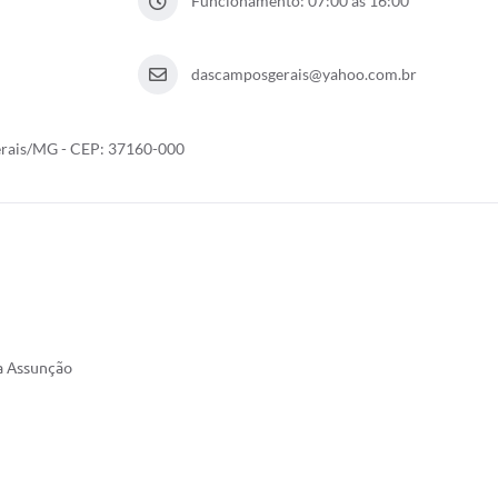
Funcionamento: 07:00 ás 16:00
dascamposgerais@yahoo.com.br
Gerais/MG - CEP: 37160-000
a Assunção