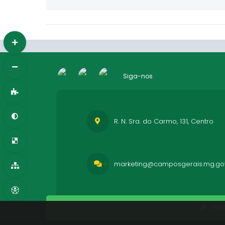
Siga-nos
R. N. Sra. do Carmo, 131, Centro
marketing@camposgerais.mg.gov
Vers