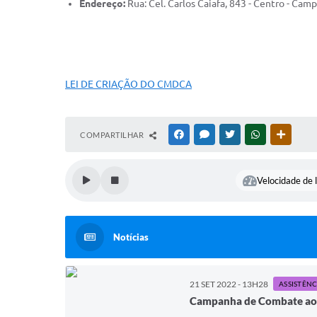
Endereço:
Rua: Cel. Carlos Caiafa, 843 - Centro - Ca
LEI DE CRIAÇÃO DO CMDCA
COMPARTILHAR
FACEBOOK
MESSENGER
TWITTER
WHATSAPP
OUTRAS
Velocidade de l
Notícias
21 SET 2022 - 13H28
ASSISTÊNC
Campanha de Combate ao Bu