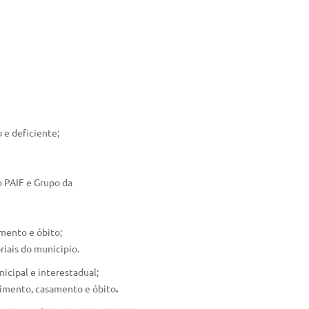
e deficiente;
PAIF e Grupo da
ento e óbito;
is do municipio.
nicipal e interestadual;
, casamento e óbito
.