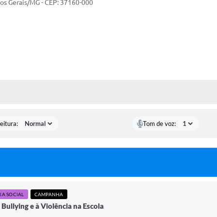
mpos Gerais/MG - CEP: 37160-000
 MÍDIAS
eitura:
Tom de voz:
IA SOCIAL
CAMPANHA
llying e à Violência na Escola