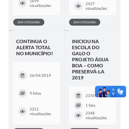
1699
2437
visualizações
visualizações
SEM CATEGORIA
SEM CATEGORIA
CONTINUA O
INICIOU NA
ALERTA TOTAL
ESCOLA DO
NO MUNICÍPIO!
GALO O
PROJETO ÁGUA
BOA – COMO
PRESERVÁ-LA
26/04/2019
2019
9 fotos
23/04/2019
1 foto
2251
2348
visualizações
visualizações