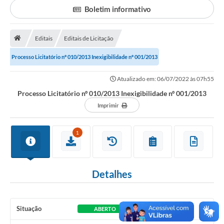
Boletim informativo
Portal da Transparência
Editais
Editais de Licitação
Secretarias
Processo Licitatório nº 010/2013 Inexigibilidade nº 001/2013
Mais
Atualizado em: 06/07/2022 às 07h55
Processo Licitatório nº 010/2013 Inexigibilidade nº 001/2013
Imprimir
1
Detalhes
Situação
ABERTO