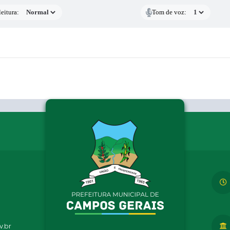
eitura:
Tom de voz:
.br