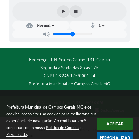
Endereço: R. N. Sra. do Carmo, 131, Centro
Segunda a Sexta das 8h às 17h
CNPJ: 18.245.175/0001-24
Prefeitura Municipal de Campos Gerais MG
Versão do Sistema:
3.5.3 - 19/06/2026
Prefeitura Municipal de Campos Gerais MG e os
Portal atualizado em:
05/08/2026 22:42
Dados Abertos
cookies: nosso site usa cookies para melhorar a sua
experiência de navegação. Ao continuar você
ACEITAR
concorda com a nossa
Política de Cookies
e
Copyright Instar - 2006-2026. Todos os direitos reservados -
Privacidade
.
Instar Tecnologia
PERSONALIZAR