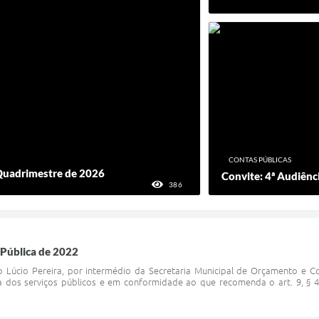
CONTAS PÚBLICAS
Quadrimestre de 2026
Convite: 4ª Audiênc
386
VISUALIZAÇÕES
 Pública de 2022
o Lúcio Pereira, por intermédio da Secretaria Municipal de Orçamento e Co
ia dos serviços públicos e em conformidade ao que recomenda o art. 9, § 