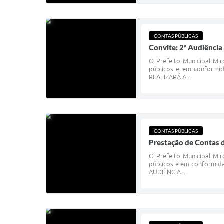
CONTAS PÚBLICAS
Convite: 2ª Audiência
O Prefeito Municipal Mir
públicos e em conformi
REALIZARÁ A...
CONTAS PÚBLICAS
Prestação de Contas 
O Prefeito Municipal Mir
públicos e em conformid
AUDIÊNCIA...