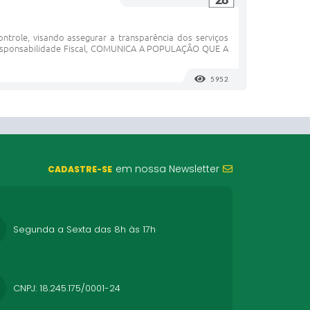
ntrole, visando assegurar a transparência dos serviços
 Responsabilidade Fiscal, COMUNICA A POPULAÇÃO QUE A
5952
VISUALIZAÇÕES
em nossa Newsletter
CADASTRE-SE
Segunda a Sexta das 8h às 17h
CNPJ: 18.245.175/0001-24