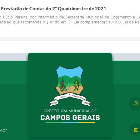
- Prestação de Contas do 2º Quadrimestre de 2021
o Lúcio Pereira, por intermédio da Secretaria Municipal de Orçamento e Co
ade ao que recomenda o § 4º do art. 9º Lei complementar 101/00, Lei de
.br