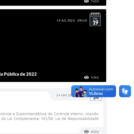
7633
VISUALIZAÇÕES
JUL
19 JUL 2022 - 09h10
19
ia Pública de 2022
9395
VISUALIZAÇÕES
MAI
24 MAI 2022 - 12h30
24
ntrole e Superintendência de Controle Interno, visando
4 da Lei Complementar 101/00, Lei de Responsabilidade
8034
VISUALIZAÇÕES