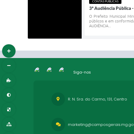
CONTAS PÚBLICAS
3ª Audiência Pública 
O Prefeito Municipal Mir
públicos e em conformid
AUDIÊNCIA...
Siga-nos
R. N. Sra. do Carmo, 131, Centro
marketing@camposgerais.mg.gov