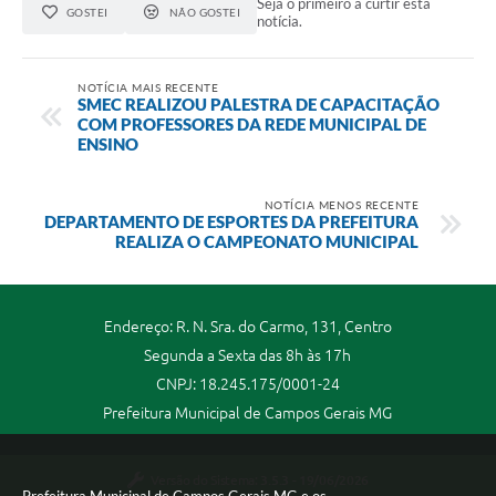
Seja o primeiro a curtir esta
GOSTEI
NÃO GOSTEI
notícia.
NOTÍCIA MAIS RECENTE
SMEC REALIZOU PALESTRA DE CAPACITAÇÃO
COM PROFESSORES DA REDE MUNICIPAL DE
ENSINO
NOTÍCIA MENOS RECENTE
DEPARTAMENTO DE ESPORTES DA PREFEITURA
REALIZA O CAMPEONATO MUNICIPAL
Endereço: R. N. Sra. do Carmo, 131, Centro
Segunda a Sexta das 8h às 17h
CNPJ: 18.245.175/0001-24
Prefeitura Municipal de Campos Gerais MG
Versão do Sistema:
3.5.3 - 19/06/2026