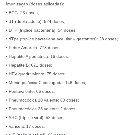
Imunização (doses aplicadas):
• BCG: 23 doses;
• dT (dupla adulto): 524 doses;
• DTP (tríplice bacteriana): 54 doses;
• dTpa (tríplice bacteriana acelular – gestantes): 28 doses;
• Febre Amarela: 773 doses;
• Hepatite A pediátrica: 16 doses;
• Hepatite B: 671 doses;
• HPV quadrivalente: 75 doses;
• Meningocócica C conjugada: 146 doses;
• Pentavalente: 66 doses;
• Pneumocócica 10 valente: 69 doses;
• Pneumocócica 23 valente: 2 doses;
• SRC (tríplice viral): 58 doses;
• Varicela: 17 doses;
• VIP (pólio injetável): 66 doses;