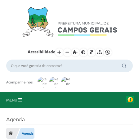
Acessibilidade
Acompanhe-nos:
MENU
Início
Agenda
O Município
Agenda
A Prefeitura