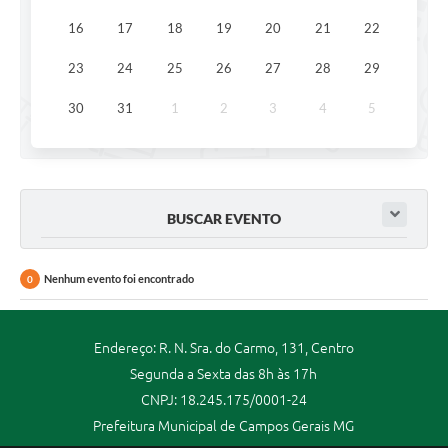
16
17
18
19
20
21
22
23
24
25
26
27
28
29
30
31
1
2
3
4
5
BUSCAR EVENTO
Nenhum evento foi encontrado
0
Endereço: R. N. Sra. do Carmo, 131, Centro
Segunda a Sexta das 8h às 17h
CNPJ: 18.245.175/0001-24
Prefeitura Municipal de Campos Gerais MG