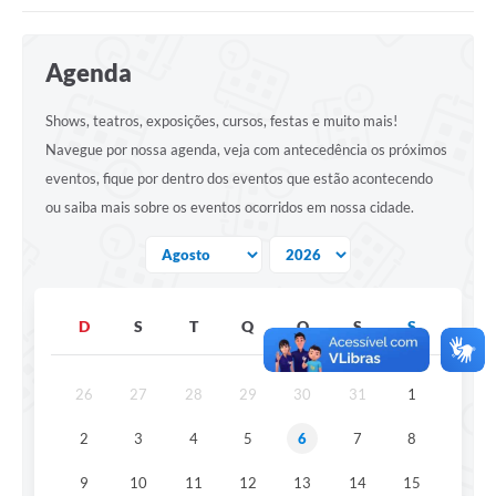
Portal da Transparência
Agenda
Secretarias
Shows, teatros, exposições, cursos, festas e muito mais!
Mais
Navegue por nossa agenda, veja com antecedência os próximos
eventos, fique por dentro dos eventos que estão acontecendo
ou saiba mais sobre os eventos ocorridos em nossa cidade.
D
S
T
Q
Q
S
S
26
27
28
29
30
31
1
2
3
4
5
6
7
8
9
10
11
12
13
14
15