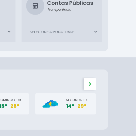
Contas Públicas
Transparência
DOMINGO, 09
SEGUNDA, 10
15°
28°
14°
29°
1