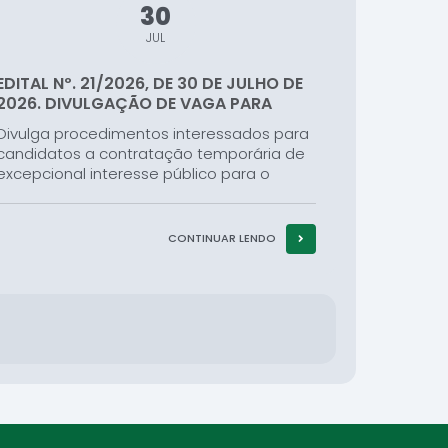
30
JUL
EDITAL Nº. 21/2026, DE 30 DE JULHO DE
2026. DIVULGAÇÃO DE VAGA PARA
CONTRATAÇÃO...
Divulga procedimentos interessados para
candidatos a contratação temporária de
excepcional interesse público para o
Quadro de Profissionais da Secretaria
Municipal de Educação, Cultura e Turismo
do município de Campos Gerais – MG,
CONTINUAR LENDO
com base ao Edital...