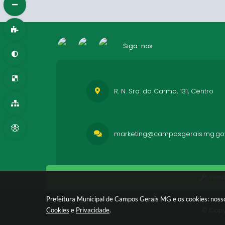
Siga-nos
R. N. Sra. do Carmo, 131, Centro
marketing@camposgerais.mg.gov
Vers
Prefeitura Municipal de Campos Gerais MG e os cookies: nosso
© Copy
Cookies
e
Privacidade
.