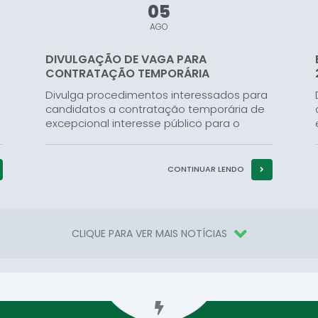
05
AGO
DIVULGAÇÃO DE VAGA PARA
CONTRATAÇÃO TEMPORÁRIA
Divulga procedimentos interessados para
candidatos a contratação temporária de
excepcional interesse público para o
Quadro de Profissionais da Secretaria
Municipal de Educação, Cultura e Turismo
do município de Campos Gerais – MG,
CONTINUAR LENDO
com base ao Edital...
CLIQUE PARA VER MAIS NOTÍCIAS