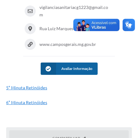
vigilanciasanitariacg1223@gmail.co
m
Rua Luiz Marques Rabelo 412 Centro
www.camposgerais.mg.gov.br
Avaliar Informação
5° Minuta Retinóides
6° Minuta Retinóides