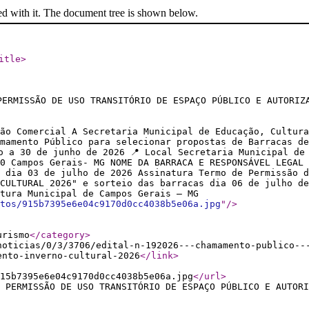
ed with it. The document tree is shown below.
itle
>
PERMISSÃO DE USO TRANSITÓRIO DE ESPAÇO PÚBLICO E AUTORIZ
ão Comercial A Secretaria Municipal de Educação, Cultura
mamento Público para selecionar propostas de Barracas d
o a 30 de junho de 2026 📍 Local Secretaria Municipal de
0 Campos Gerais- MG NOME DA BARRACA E RESPONSÁVEL LEGAL 
 dia 03 de julho de 2026 Assinatura Termo de Permissão d
CULTURAL 2026" e sorteio das barracas dia 06 de julho de
tura Municipal de Campos Gerais – MG
tos/915b7395e6e04c9170d0cc4038b5e06a.jpg
"
/>
urismo
</category
>
noticias/0/3/3706/edital-n-192026---chamamento-publico--
ento-inverno-cultural-2026
</link
>
15b7395e6e04c9170d0cc4038b5e06a.jpg
</url
>
 PERMISSÃO DE USO TRANSITÓRIO DE ESPAÇO PÚBLICO E AUTORI