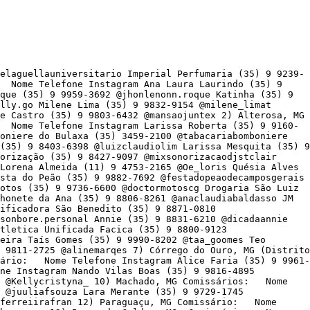
elaguellauniversitario Imperial Perfumaria (35) 9 9239-
 Nome Telefone Instagram Ana Laura Laurindo (35) 9
que (35) 9 9959-3692 @jhonlenonn.roque Katinha (35) 9
lly.go Milene Lima (35) 9 9832-9154 @milene_limat
pe Castro (35) 9 9803-6432 @mansaojuntex 2) Alterosa, MG
 Nome Telefone Instagram Larissa Roberta (35) 9 9160-
boniere do Bulaxa (35) 3459-2100 @tabacariabomboniere
(35) 9 8403-6398 @luizclaudiolim Larissa Mesquita (35) 9
norização (35) 9 8427-9097 @mixsonorizacaodjstclair
Lorena Almeida (11) 9 4753-2165 @Oe_loris Quésia Alves
sta do Peão (35) 9 9882-7692 @festadopeaodecamposgerais
otos (35) 9 9736-6600 @doctormotoscg Drogaria São Luiz
honete da Ana (35) 9 8806-8261 @anaclaudiabaldasso JM
ificadora São Benedito (35) 9 8871-0810
onbore.personal Annie (35) 9 8831-6210 @dicadaannie
tletica Unificada Facica (35) 9 8800-9123
eira Taís Gomes (35) 9 9990-8202 @taa_goomes Teo
 9811-2725 @alinemarqes 7) Córrego do Ouro, MG (Distrito
sário: Nome Telefone Instagram Alice Faria (35) 9 9961-
ne Instagram Nando Vilas Boas (35) 9 9816-4895
6 @Kellycristyna_ 10) Machado, MG Comissários: Nome
 @juuliafsouza Lara Merante (35) 9 9729-1745
@ferreiirafran 12) Paraguaçu, MG Comissário: Nome