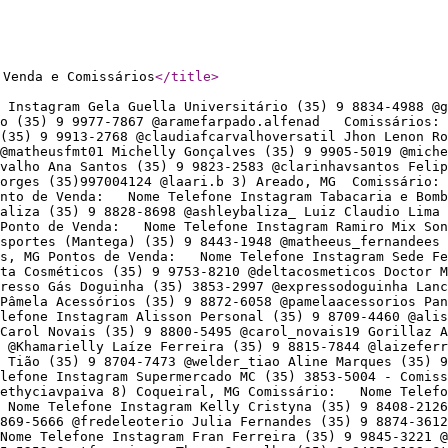
 Venda e Comissários
</title
>
Instagram Gela Guella Universitário (35) 9 8834-4988 @g
ado (35) 9 9977-7867 @aramefarpado.alfenad Comissários:
(35) 9 9913-2768 @claudiafcarvalhoversatil Jhon Lenon Ro
@matheusfmt01 Michelly Gonçalves (35) 9 9905-5019 @miche
rvalho Ana Santos (35) 9 9823-2583 @clarinhavsantos Feli
orges (35)997004124 @laari.b 3) Areado, MG Comissário:
Ponto de Venda: Nome Telefone Instagram Tabacaria e Bom
liza (35) 9 8828-8698 @ashleybaliza_ Luiz Claudio Lima 
G Ponto de Venda: Nome Telefone Instagram Ramiro Mix So
portes (Mantega) (35) 9 8443-1948 @matheeus_fernandees 
is, MG Pontos de Venda: Nome Telefone Instagram Sede Fe
ta Cosméticos (35) 9 9753-8210 @deltacosmeticos Doctor M
resso Gás Doguinha (35) 3853-2997 @expressodoguinha Lanc
Pâmela Acessórios (35) 9 8872-6058 @pamelaacessorios Pan
fone Instagram Alisson Personal (35) 9 8709-4460 @aliss
Carol Novais (35) 9 8800-5495 @carol_novais19 Gorillaz A
 @Khamarielly Laíze Ferreira (35) 9 8815-7844 @laizeferr
 Tião (35) 9 8704-7473 @welder_tiao Aline Marques (35) 9
lefone Instagram Supermercado MC (35) 3853-5004 - Comis
lethyciavpaiva 8) Coqueiral, MG Comissário: Nome Telefo
 Nome Telefone Instagram Kelly Cristyna (35) 9 8408-212
869-5666 @fredeleoterio Julia Fernandes (35) 9 8874-3612
Nome Telefone Instagram Fran Ferreira (35) 9 9845-3221 