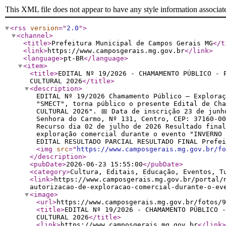
This XML file does not appear to have any style information associat
<rss
version
="
2.0
"
>
<channel
>
<title
>
Prefeitura Municipal de Campos Gerais MG
</t
<link
>
https://www.camposgerais.mg.gov.br
</link
>
<language
>
pt-BR
</language
>
<item
>
<title
>
EDITAL Nº 19/2026 - CHAMAMENTO PÚBLICO - 
CULTURAL 2026
</title
>
<description
>
EDITAL Nº 19/2026 Chamamento Público – Exploraç
"SMECT", torna público o presente Edital de Cha
CULTURAL 2026". 📅 Data de inscrição 23 de junh
Senhora do Carmo, Nº 131, Centro, CEP: 37160-00
Recurso dia 02 de julho de 2026 Resultado final
exploração comercial durante o evento "INVERNO 
EDITAL RESULTADO PARCIAL RESULTADO FINAL Prefei
<img
src
="
https://www.camposgerais.mg.gov.br/fo
</description
>
<pubDate
>
2026-06-23 15:55:00
</pubDate
>
<category
>
Cultura, Editais, Educação, Eventos, T
<link
>
https://www.camposgerais.mg.gov.br/portal/
autorizacao-de-exploracao-comercial-durante-o-ev
<image
>
<url
>
https://www.camposgerais.mg.gov.br/fotos/9
<title
>
EDITAL Nº 19/2026 - CHAMAMENTO PÚBLICO -
CULTURAL 2026
</title
>
<link
>
https://www.camposgerais.mg.gov.br
</link
>