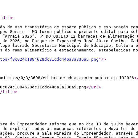
title
>
ão de uso transitório de espaço público e exploração com
pos Gerais - MG torna público o presente edital para se
 “Arraiá 2026”. 📌 DO OBJETO 12 barracas de alimentação 
 de 2026, no Parque de Exposições José Júlio Coelho. 📝 
lope lacrado Secretaria Municipal de Educação, Cultura e
s do ramo alimentício e estacionamento, estabelecidas no
tos/f8c024c1884628dc31cdc446a3a336a5.png
"
/>
noticias/0/3/3698/edital-de-chamamento-publico-n-132026
<
8c024c1884628dc31cdc446a3a336a5.png
</url
>
/title
>
ira do Empreendedor informa que no dia 13 de julho haver
 de explicar todas as mudanças referentes a Nova Lei de 
ações, procure a Sala Mineira do Empreendedor, através d
la 02, Centro de Campos Gerais. Evento "Palestra para os 