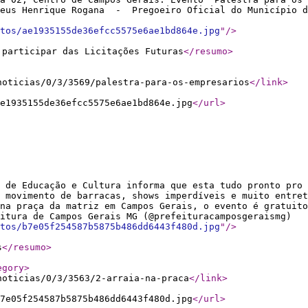
heus Henrique Rogana - Pregoeiro Oficial do Município d
tos/ae1935155de36efcc5575e6ae1bd864e.jpg
"
/>
 participar das Licitações Futuras
</resumo
>
noticias/0/3/3569/palestra-para-os-empresarios
</link
>
e1935155de36efcc5575e6ae1bd864e.jpg
</url
>
 de Educação e Cultura informa que esta tudo pronto pro 
 movimento de barracas, shows imperdíveis e muito entret
 junho na praça da matriz em Campos Gerais, o ev
de Campos Gerais MG (@prefeituracamposgeraismg)
tos/b7e05f254587b5875b486dd6443f480d.jpg
"
/>
s
</resumo
>
egory
>
noticias/0/3/3563/2-arraia-na-praca
</link
>
7e05f254587b5875b486dd6443f480d.jpg
</url
>