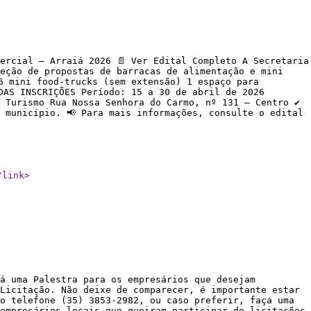
ercial – Arraiá 2026 📄 Ver Edital Completo A Secretaria
leção de propostas de barracas de alimentação e mini
6 mini food-trucks (sem extensão) 1 espaço para
DAS INSCRIÇÕES Período: 15 a 30 de abril de 2026
 Turismo Rua Nossa Senhora do Carmo, nº 131 – Centro ✔️
 município. 📢 Para mais informações, consulte o edital
/link
>
á uma Palestra para os empresários que desejam
Licitação. Não deixe de comparecer, é importante estar
o telefone (35) 3853-2982, ou caso preferir, faça uma
empresários locais que queiram participar de licitações