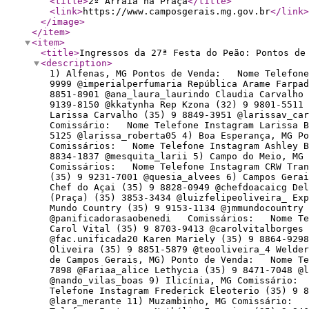
<title
>
2º Arraiá na Praça
</title
>
<link
>
https://www.camposgerais.mg.gov.br
</link
>
</image
>
</item
>
<item
>
<title
>
Ingressos da 27ª Festa do Peão: Pontos de
<description
>
1) Alfenas, MG Pontos de Venda: Nome Telefone 
9999 @imperialperfumaria República Arame Farp
8851-8901 @ana_laura_laurindo Claudia Carvalho 
9139-8150 @kkatynha Rep Kzona (32) 9 9801-5511 
Larissa Carvalho (35) 9 8849-3951 @larissav_ca
Comissário: Nome Telefone Instagram Larissa B
5125 @larissa_roberta05 4) Boa Esperança, MG 
Comissários: Nome Telefone Instagram Ashley Ba
8834-1837 @mesquita_larii 5) Campo do Meio, M
Comissários: Nome Telefone Instagram CRW Trans
(35) 9 9231-7001 @quesia_alvees 6) Campos Gera
Chef do Açai (35) 9 8828-0949 @chefdoacaicg Del
(Praça) (35) 3853-3434 @luizfelipeoliveira_ Exp
Mundo Country (35) 9 9153-1134 @jmmundocountry 
@panificadorasaobenedi Comissários: Nome Tele
Carol Vital (35) 9 8703-9413 @carolvitalborges 
@fac.unificada20 Karen Mariely (35) 9 8864-9298
Oliveira (35) 9 8851-5879 @teooliveira_4 Welder
de Campos Gerais, MG) Ponto de Venda: Nome Te
7898 @Fariaa_alice Lethycia (35) 9 8471-7048 @
@nando_vilas_boas 9) Ilicínia, MG Comissário:
Telefone Instagram Frederick Eleoterio (35) 9 8
@lara_merante 11) Muzambinho, MG Comissário: 