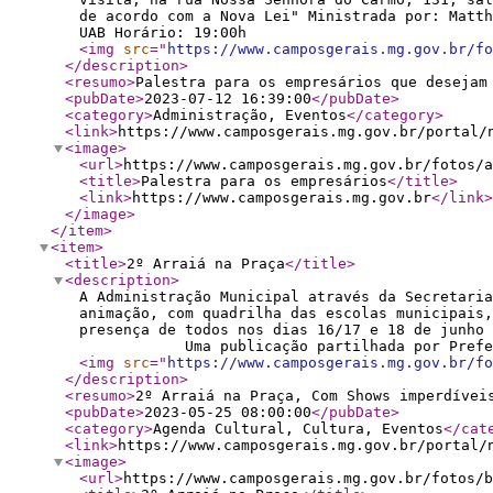
de acordo com a Nova Lei" Ministrada por: Matt
UAB Horário: 19:00h
<img
src
="
https://www.camposgerais.mg.gov.br/fo
</description
>
<resumo
>
Palestra para os empresários que desejam
<pubDate
>
2023-07-12 16:39:00
</pubDate
>
<category
>
Administração, Eventos
</category
>
<link
>
https://www.camposgerais.mg.gov.br/portal/
<image
>
<url
>
https://www.camposgerais.mg.gov.br/fotos/a
<title
>
Palestra para os empresários
</title
>
<link
>
https://www.camposgerais.mg.gov.br
</link
>
</image
>
</item
>
<item
>
<title
>
2º Arraiá na Praça
</title
>
<description
>
A Administração Municipal através da Secretaria
animação, com quadrilha das escolas municipais,
presença de todos nos dias 16/17 e 18 de
Uma publicação partilhada por Prefeitura 
<img
src
="
https://www.camposgerais.mg.gov.br/fo
</description
>
<resumo
>
2º Arraiá na Praça, Com Shows imperdívei
<pubDate
>
2023-05-25 08:00:00
</pubDate
>
<category
>
Agenda Cultural, Cultura, Eventos
</cat
<link
>
https://www.camposgerais.mg.gov.br/portal/
<image
>
<url
>
https://www.camposgerais.mg.gov.br/fotos/b