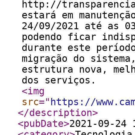
http://transparenci
estará em manutençã
24/09/2021 até as 0
podendo ficar indis
durante este períod
migração do sistema
estrutura nova, mel
dos serviços.
<img
src
="
https://www.ca
</description
>
<pubDate
>
2021-09-24 
<category
>
Tecnologia