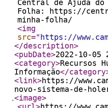
Central de Ajuda do
Folha: https://cent
minha-folha/
<img
src
="
https://www.ca
</description
>
<pubDate
>
2022-10-05 
<category
>
Recursos H
Informação
</category
<link
>
https://www.ca
novo-sistema-de-hole
<image
>
<url
>
https://www.ca