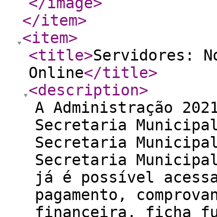
</image
>
</item
>
<item
>
<title
>
Servidores: N
Online
</title
>
<description
>
A Administração 202
Secretaria Municipa
Secretaria Municipa
Secretaria Municipa
já é possível acess
pagamento, comprova
financeira, ficha f