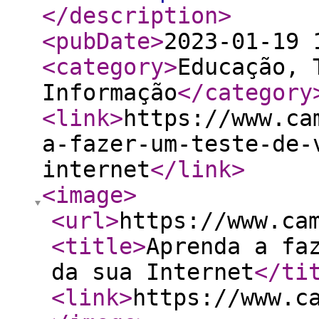
</description
>
<pubDate
>
2023-01-19 
<category
>
Educação, 
Informação
</category
<link
>
https://www.ca
a-fazer-um-teste-de-
internet
</link
>
<image
>
<url
>
https://www.ca
<title
>
Aprenda a fa
da sua Internet
</ti
<link
>
https://www.c