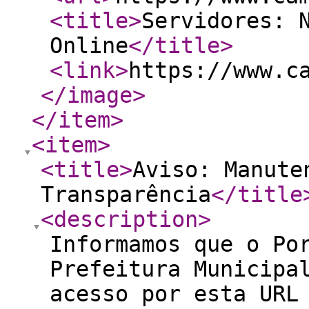
<title
>
Servidores: 
Online
</title
>
<link
>
https://www.c
</image
>
</item
>
<item
>
<title
>
Aviso: Manute
Transparência
</title
<description
>
Informamos que o Po
Prefeitura Municipa
acesso por esta URL