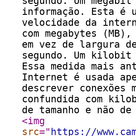
segundo. Um megabit
informação. Esta é 
velocidade da inter
com megabytes (MB),
em vez de largura d
segundo. Um kilobit
Essa medida mais an
Internet é usada ap
descrever conexões 
confundida com kilo
de tamanho e não de
<img
src
="
https://www.ca