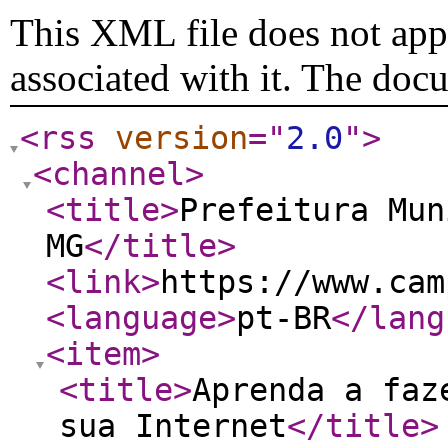
This XML file does not appe
associated with it. The doc
<rss
version
="
2.0
"
>
<channel
>
<title
>
Prefeitura Mun
MG
</title
>
<link
>
https://www.cam
<language
>
pt-BR
</lang
<item
>
<title
>
Aprenda a faz
sua Internet
</title
>