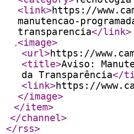
<link
>
https://www.ca
manutencao-programad
transparencia
</link
>
<image
>
<url
>
https://www.ca
<title
>
Aviso: Manut
da Transparência
</t
<link
>
https://www.c
</image
>
</item
>
</channel
>
</rss
>