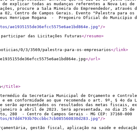
 de explicar todas as mudanças referentes a Nova Lei de 
ações, procure a Sala Mineira do Empreendedor, através d
la 02, Centro de Campos Gerais. Evento "Palestra para os 
heus Henrique Rogana - Pregoeiro Oficial do Município d
tos/ae1935155de36efcc5575e6ae1bd864e.jpg
"
/>
 participar das Licitações Futuras
</resumo
>
noticias/0/3/3569/palestra-para-os-empresarios
</link
>
e1935155de36efcc5575e6ae1bd864e.jpg
</url
>
A
</title
>
termédio da Secretaria Municipal de Orçamento e Controle
s e em conformidade ao que recomenda o art. 9º, § 4o da L
e serão apresentados os resultados das metas fiscais, ex
janeiro à abril de 2023. Será apresentada, no dia 25 de 
ito, 280 - Centro de Campos Gerais - MG CEP: 37160-000
tos/67dd4793b70ccbbc7cb085560830d283.jpg
"
/>
rçamentária, gestão fiscal, aplicação na saúde e educaçã