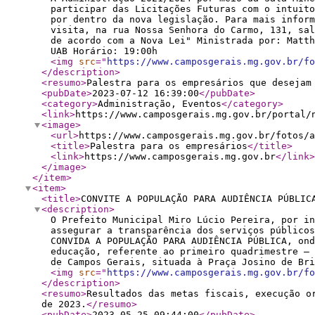
participar das Licitações Futuras com o intuito
por dentro da nova legislação. Para mais inform
visita, na rua Nossa Senhora do Carmo, 131, sa
de acordo com a Nova Lei" Ministrada por: Matt
UAB Horário: 19:00h
<img
src
="
https://www.camposgerais.mg.gov.br/fo
</description
>
<resumo
>
Palestra para os empresários que desejam
<pubDate
>
2023-07-12 16:39:00
</pubDate
>
<category
>
Administração, Eventos
</category
>
<link
>
https://www.camposgerais.mg.gov.br/portal/
<image
>
<url
>
https://www.camposgerais.mg.gov.br/fotos/a
<title
>
Palestra para os empresários
</title
>
<link
>
https://www.camposgerais.mg.gov.br
</link
>
</image
>
</item
>
<item
>
<title
>
CONVITE A POPULAÇÃO PARA AUDIÊNCIA PÚBLIC
<description
>
O Prefeito Municipal Miro Lúcio Pereira, por in
assegurar a transparência dos serviços público
CONVIDA A POPULAÇÃO PARA AUDIÊNCIA PÚBLICA, ond
educação, referente ao primeiro quadrimestre – 
de Campos Gerais, situada à Praça Josino de Br
<img
src
="
https://www.camposgerais.mg.gov.br/fo
</description
>
<resumo
>
Resultados das metas fiscais, execução o
de 2023.
</resumo
>
<pubDate
>
2023-05-25 09:44:00
</pubDate
>