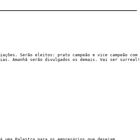
iações. Serão eleitos: prato campeão e vice campeão com
ias. Amanhã serão divulgados os demais. Vai ser surreal!
á uma Palestra para os empresários que desejam