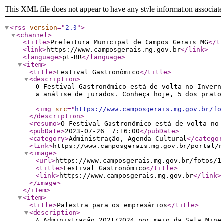
This XML file does not appear to have any style information associat
<rss
version
="
2.0
"
>
<channel
>
<title
>
Prefeitura Municipal de Campos Gerais MG
</t
<link
>
https://www.camposgerais.mg.gov.br
</link
>
<language
>
pt-BR
</language
>
<item
>
<title
>
Festival Gastronômico
</title
>
<description
>
O Festival Gastronômico está de volta no Inver
a análise de jurados. Conheça hoje, 5 dos prato
<img
src
="
https://www.camposgerais.mg.gov.br/fo
</description
>
<resumo
>
O Festival Gastronômico está de volta no
<pubDate
>
2023-07-26 17:16:00
</pubDate
>
<category
>
Administração, Agenda Cultural
</catego
<link
>
https://www.camposgerais.mg.gov.br/portal/
<image
>
<url
>
https://www.camposgerais.mg.gov.br/fotos/1
<title
>
Festival Gastronômico
</title
>
<link
>
https://www.camposgerais.mg.gov.br
</link
>
</image
>
</item
>
<item
>
<title
>
Palestra para os empresários
</title
>
<description
>
A Administração 2021/2024 por meio da Sala Mine