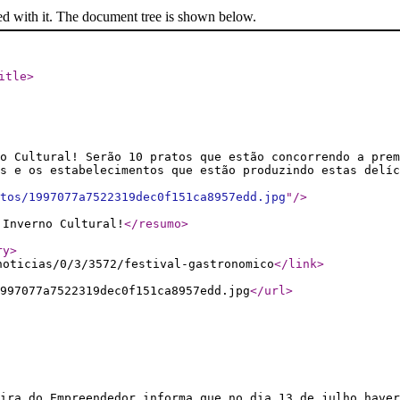
ed with it. The document tree is shown below.
itle
>
no Cultural! Serão 10 pratos que estão concorrendo a prem
s e os estabelecimentos que estão produzindo estas delíc
tos/1997077a7522319dec0f151ca8957edd.jpg
"
/>
 Inverno Cultural!
</resumo
>
ry
>
noticias/0/3/3572/festival-gastronomico
</link
>
997077a7522319dec0f151ca8957edd.jpg
</url
>
ira do Empreendedor informa que no dia 13 de julho haver