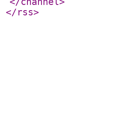
</channel
>
</rss
>