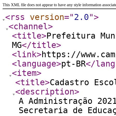
This XML file does not appear to have any style information associat
<rss
version
="
2.0
"
>
<channel
>
<title
>
Prefeitura Mun
MG
</title
>
<link
>
https://www.cam
<language
>
pt-BR
</lang
<item
>
<title
>
Cadastro Esco
<description
>
A Administração 202
Secretaria de Educa