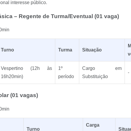
nal interesse público.
sica – Regente de Turma/Eventual (01 vaga)
0min
M
Turno
Turma
Situação
v
Vespertino (12h às
1º
Cargo em
-
16h20min)
período
Substituição
olar (01 vagas)
0min
Carga
Turno
Situa