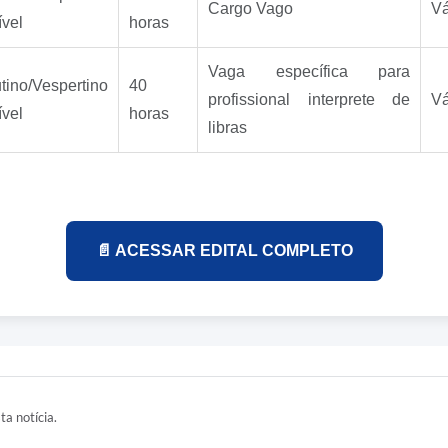
Cargo Vago
Vá
ível
horas
Vaga específica para
tino/Vespertino
40
profissional interprete de
Vá
ível
horas
libras
📄 ACESSAR EDITAL COMPLETO
ta notícia.