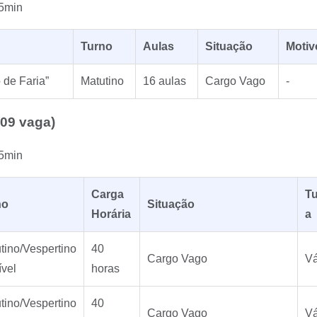
5min
Turno
Aulas
Situação
Motiv
 de Faria”
Matutino
16 aulas
Cargo Vago
-
(09 vaga)
5min
Carga
T
no
Situação
Horária
a
tino/Vespertino
40
Cargo Vago
Vá
ível
horas
tino/Vespertino
40
Cargo Vago
Vá