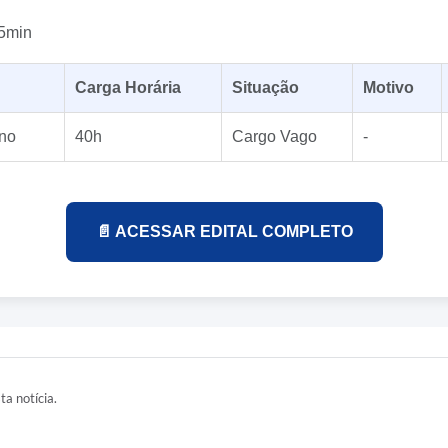
5min
Carga Horária
Situação
Motivo
ino
40h
Cargo Vago
-
📄 ACESSAR EDITAL COMPLETO
ta notícia.