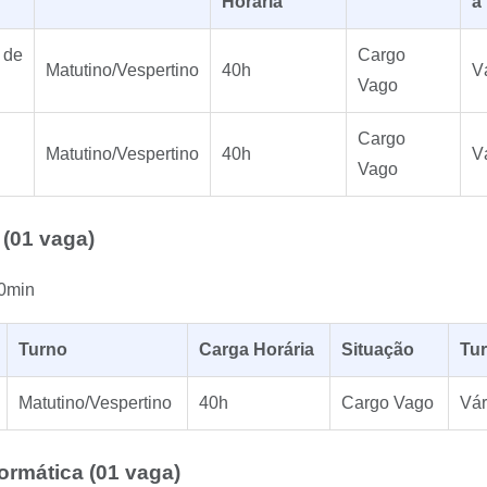
Horária
a
 de
Cargo
Matutino/Vespertino
40h
V
Vago
Cargo
Matutino/Vespertino
40h
V
Vago
 (01 vaga)
0min
Turno
Carga Horária
Situação
Tu
Matutino/Vespertino
40h
Cargo Vago
Vár
ormática (01 vaga)