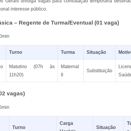
s Gerais divulga vagas para contratação temporária destin
nal interesse público.
sica – Regente de Turma/Eventual (01 vaga)
0min
Turno
Turma
Situação
Motiv
o
Matutino (07h às
Maternal
Licen
Substituição
11h20)
II
Saúd
(02 vagas)
5min
Carga
T
Turno
Situação