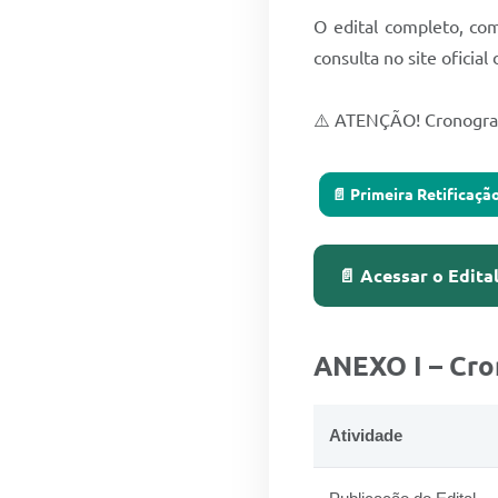
O edital completo, com
consulta no site oficia
⚠️ ATENÇÃO! Cronograma
📄 Primeir
📄 Ace
ANEXO I – Cro
Atividade