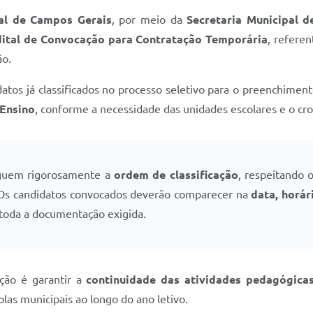
pal de Campos Gerais
, por meio da
Secretaria Municipal d
ital de Convocação para Contratação Temporária
, referen
ão.
datos já classificados no processo seletivo para o preenchimen
 Ensino
, conforme a necessidade das unidades escolares e o cr
guem rigorosamente a
ordem de classificação
, respeitando o
. Os candidatos convocados deverão comparecer na
data, horár
 toda a documentação exigida.
ção é garantir a
continuidade das atividades pedagógica
las municipais ao longo do ano letivo.