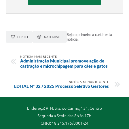
Seja o primeiro a curtir esta
GOSTEI
NÃO GOSTEI
notícia.
NOTÍCIA MAIS RECENTE
Administração Municipal promove ação de
castração e microchipagem para cães e gatos
NOTÍCIA MENOS RECENTE
EDITAL Nº 32 / 2025 Processo Seletivo Gestores
Endereço: R. N. Sra. do Carmo, 131, Centro
Segunda a Sexta das 8h às 17h
CNPJ: 18.245.175/0001-24