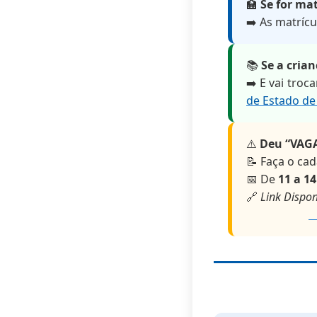
🏫
Se for mat
➡️ As matríc
📚
Se a cria
➡️ E vai troc
de Estado de
⚠️
Deu “VAG
📝 Faça o ca
📅 De
11 a 1
🔗
Link Dispon