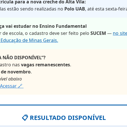
rícula para a nova creche do Alta Vila:
ulas estão sendo realizadas no
Polo UAB
, até esta sexta-feir
nça vai estudar no Ensino Fundamental
ar de escola, o cadastro deve ser feito pelo
SUCEM
—
no sit
 Educação de Minas Gerais.
A NÃO DISPONÍVEL”?
dastro nas
vagas remanescentes
.
4 de novembro
.
ível abaixo
Acessar
🔗
📋 RESULTADO DISPONÍVEL