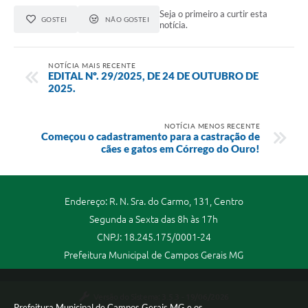
Seja o primeiro a curtir esta
GOSTEI
NÃO GOSTEI
notícia.
NOTÍCIA MAIS RECENTE
EDITAL Nº. 29/2025, DE 24 DE OUTUBRO DE
2025.
NOTÍCIA MENOS RECENTE
Começou o cadastramento para a castração de
cães e gatos em Córrego do Ouro!
Endereço: R. N. Sra. do Carmo, 131, Centro
Segunda a Sexta das 8h às 17h
CNPJ: 18.245.175/0001-24
Prefeitura Municipal de Campos Gerais MG
Versão do Sistema:
3.5.3 - 19/06/2026
Prefeitura Municipal de Campos Gerais MG e os