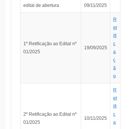
edital de abertura
09/11/2025
R
et
ifi
1º Retificação ao Edital nº
c
19/09/2025
01/2025
a
ç
ã
o
R
et
ifi
2º Retificação ao Edital nº
c
10/11/2025
01/2025
a