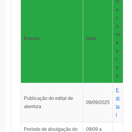
D
o
c
u
m
Evento
Data
e
n
t
o
s
E
Publicação do edital de
di
09/09/2025
abertura
ta
l
Período de divulgação do
09/09 a