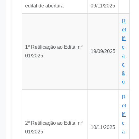
edital de abertura
09/11/2025
R
et
ifi
1º Retificação ao Edital nº
c
19/09/2025
01/2025
a
ç
ã
o
R
et
ifi
2º Retificação ao Edital nº
c
10/11/2025
01/2025
a