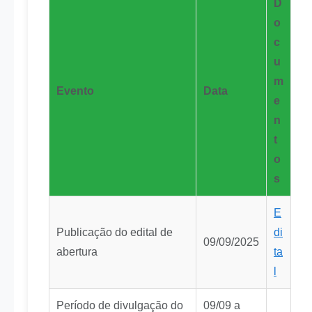
D
o
c
u
m
Evento
Data
e
n
t
o
s
E
Publicação do edital de
di
09/09/2025
abertura
ta
l
Período de divulgação do
09/09 a