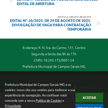
EDITAL DE ABERTURA
NOTÍCIA MENOS RECENTE
EDITAL Nº. 26/2025, DE 29 DE AGOSTO DE 2025.
DIVULGAÇÃO DE VAGA PARA CONTRATAÇÃO
TEMPORÁRIA
Endereço: R. N. Sra. do Carmo, 131, Centro
Segunda a Sexta das 8h às 17h
CNPJ: 18.245.175/0001-24
Prefeitura Municipal de Campos Gerais MG
Versão do Sistema:
3.5.3 - 19/06/2026
Prefeitura Municipal de Campos Gerais MG e os
Portal atualizado em:
06/08/2026 12:59
Dados Abertos
cookies: nosso site usa cookies para melhorar a sua
experiência de navegação. Ao continuar você
ACEITAR
concorda com a nossa
Política de Cookies
e
Copyright Instar - 2006-2026. Todos os direitos reservados -
Privacidade
.
Instar Tecnologia