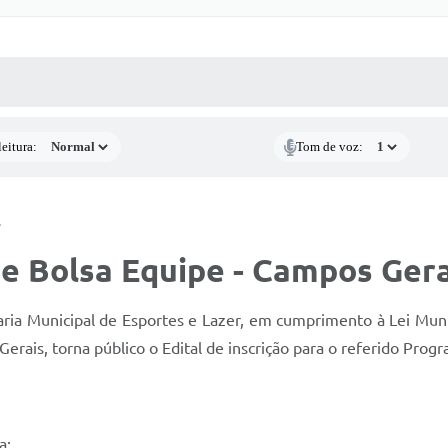
 MÍDIAS
RECEBA NOTÍCIAS
eitura:
Tom de voz:
s
e Bolsa Equipe - Campos Gera
aria Municipal de Esportes e Lazer, em cumprimento à Lei Muni
rais, torna público o Edital de inscrição para o referido Prog
a: