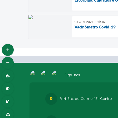
04 OUT 2021 - 07h46
Vacinômetro Covid-19
Siga-nos
R. N. Sra. do Carmo, 131, Centro