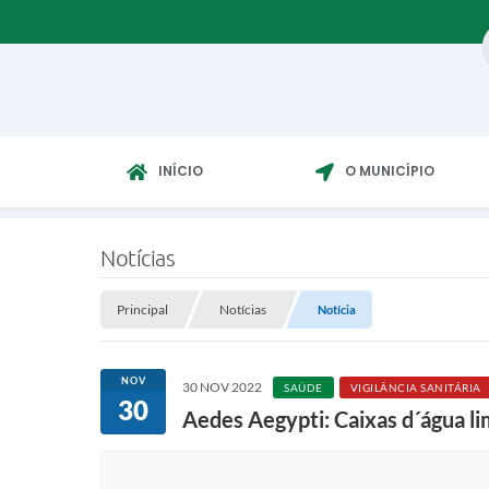
INÍCIO
O MUNICÍPIO
Notícias
Principal
Notícias
Notícia
NOV
30 NOV 2022
SAÚDE
VIGILÂNCIA SANITÁRIA
30
Aedes Aegypti: Caixas d´água l