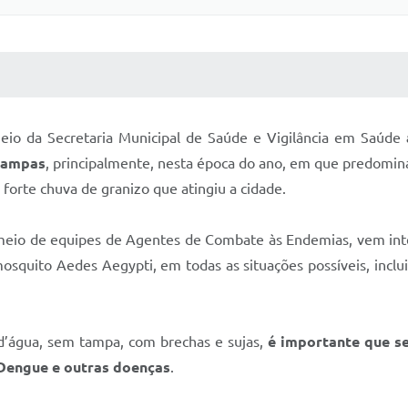
 MÍDIAS
RECEBA NOTÍCIAS
eio da Secretaria Municipal de Saúde e Vigilância em Saúde
tampas
, principalmente, nesta época do ano, em que predomin
forte chuva de granizo que atingiu a cidade.
r meio de equipes de Agentes de Combate às Endemias, vem in
mosquito Aedes Aegypti, em todas as situações possíveis, inclu
 d’água, sem tampa, com brechas e sujas,
é importante que s
 Dengue e outras doenças
.