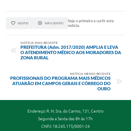
Seja o primeiro a curtir esta
GOSTEI
NÃO GOSTEI
notícia.
NOTÍCIA MAIS RECENTE
PREFEITURA (Adm. 2017/2020) AMPLIA E LEVA
O ATENDIMENTO MÉDICO AOS MORADORES DA
ZONA RURAL
NOTÍCIA MENOS RECENTE
PROFISSIONAIS DO PROGRAMA MAIS MÉDICOS
ATUARÃO EM CAMPOS GERAIS E CÓRREGO DO
OURO
Endereço: R. N. Sra. do Carmo, 131, Centro
Segunda a Sexta das 8h às 17h
CNPJ: 18.245.175/0001-24