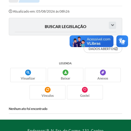
Portal da Transparência
Atualizado em: 05/08/2026 às 08h26
Secretarias
BUSCAR LEGISLAÇÃO
Mais
DADOS ABERTOS
LEGENDA:
Visualizar
Baixar
Anexos
Vínculos
Gostei
Nenhum ato foi encontrado
Endereço: R. N. Sra. do Carmo, 131, Centro