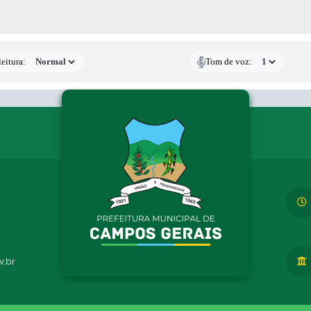
 MÍDIAS
eitura:
Tom de voz:
.br