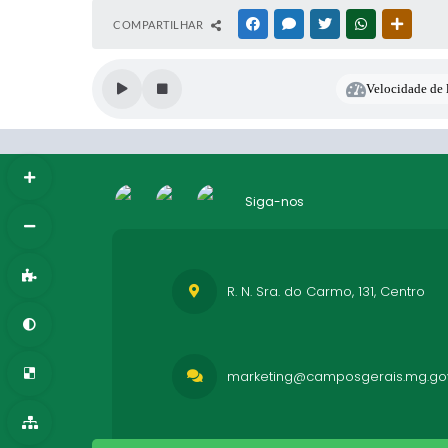
COMPARTILHAR
FACEBOOK
MESSENGER
TWITTER
WHATSAPP
OUTRAS
Velocidade de l
Siga-nos
R. N. Sra. do Carmo, 131, Centro
marketing@camposgerais.mg.gov