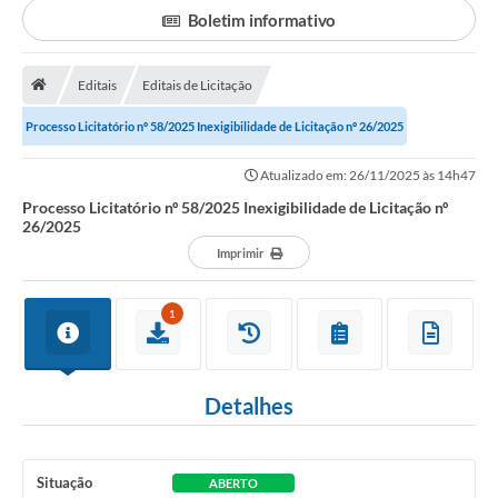
Boletim informativo
Portal da Transparência
Editais
Editais de Licitação
Secretarias
Processo Licitatório nº 58/2025 Inexigibilidade de Licitação nº 26/2025
Mais
Atualizado em: 26/11/2025 às 14h47
Processo Licitatório nº 58/2025 Inexigibilidade de Licitação nº
26/2025
Imprimir
1
Detalhes
Situação
ABERTO