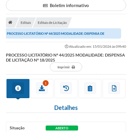
Boletim informativo
Portal da Transparência
Editais
Editais de Licitação
Secretarias
PROCESSO LICITATÓRIO Nº 44/2025 MODALIDADE: DISPENSA DE
Mais
LICITAÇÃO Nº 18/2025
Atualizado em: 15/01/2026 às 09h40
PROCESSO LICITATÓRIO Nº 44/2025 MODALIDADE: DISPENSA
DE LICITAÇÃO Nº 18/2025
Imprimir
1
Detalhes
Situação
ABERTO