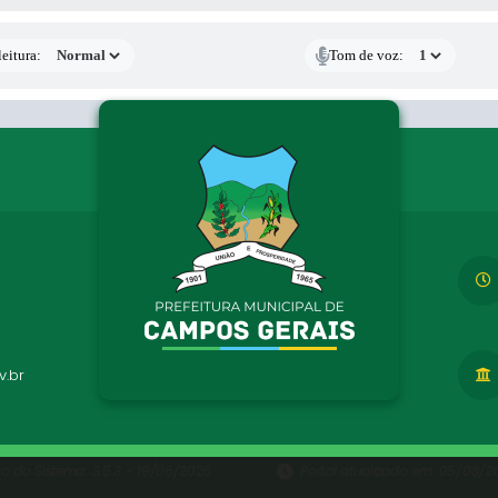
eitura:
Tom de voz:
.br
ão do Sistema:
3.5.3 - 19/06/2026
Portal atualizado em:
05/08/20