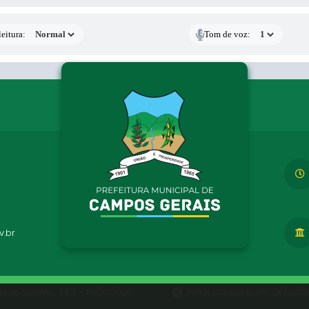
eitura:
Tom de voz:
.br
ão do Sistema:
3.5.3 - 19/06/2026
Portal atualizado em:
06/08/20