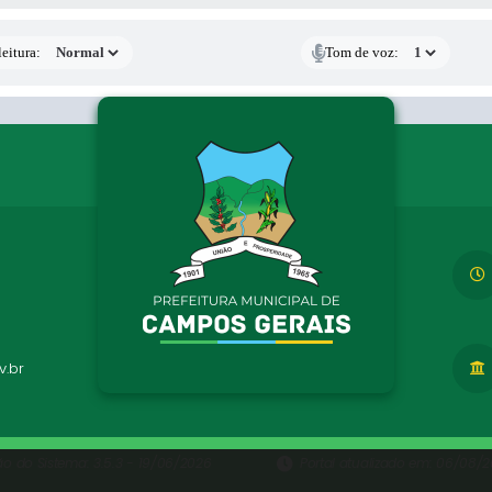
eitura:
Tom de voz:
.br
ão do Sistema:
3.5.3 - 19/06/2026
Portal atualizado em:
06/08/20