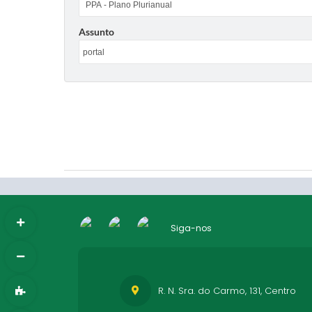
Assunto
Siga-nos
R. N. Sra. do Carmo, 131, Centro