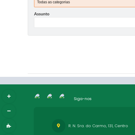
Assunto
Siga-nos
R. N. Sra. do Carmo, 131, Centro