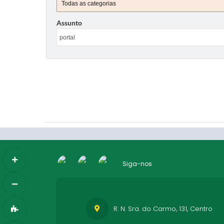
Assunto
Siga-nos
R. N. Sra. do Carmo, 131, Centro