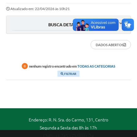
Atualizado em: 22/04/2026 às 10h21
Portal da Transparência
Secretarias
BUSCA DETALHADA
Mais
DADOS ABERTOS
nenhum registro encontrado em
TODAS AS CATEGORIAS
0
FILTRAR
Endereço: R. N. Sra. do Carmo, 131, Centro
Segunda a Sexta das 8h às 17h
CNPJ: 18.245.175/0001-24