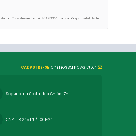
o I, da Lei Complementar nº 101/2000 (Lei de Responsabilidade
em nossa Newsletter
CADASTRE-SE
Segunda a Sexta das 8h às 17h
CNPJ: 18.245.175/0001-24