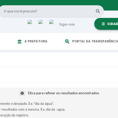
CIDA
Siga-nos
A PREFEITURA
PORTAL DA TRANSPARÊNCI
Dica para refinar os resultados encontrados
amente o desejado. Ex: "dia da água".
ir resultados com a mesma. Ex: dia da -agua.
teração do registro.