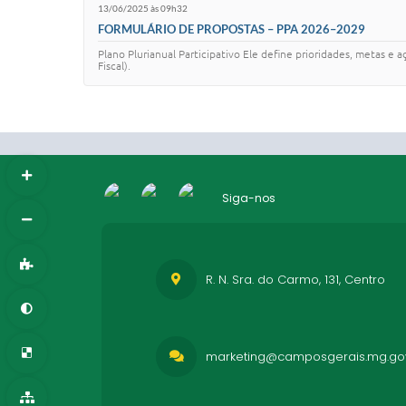
13/06/2025 às 09h32
FORMULÁRIO DE PROPOSTAS – PPA 2026–2029
Plano Plurianual Participativo Ele define prioridades, metas e
Fiscal).
Siga-nos
R. N. Sra. do Carmo, 131, Centro
marketing@camposgerais.mg.gov