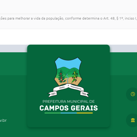
 ações para melhorar a vida da população, conforme determina o Art. 48, § 1º, incis
.br