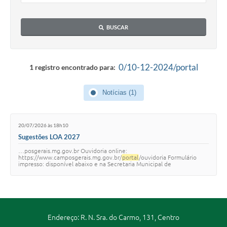
BUSCAR
0/10-12-2024/portal
1 registro encontrado para:
Notícias (1)
20/07/2026 às 18h10
Sugestões LOA 2027
…posgerais.mg.gov.br Ouvidoria online:
https://www.camposgerais.mg.gov.br/
portal
/ouvidoria Formulário
impresso: disponível abaixo e na Secretaria Municipal de
Contabilidade e Orçamento, no Paço Municipal. Sua participação…
Endereço: R. N. Sra. do Carmo, 131, Centro