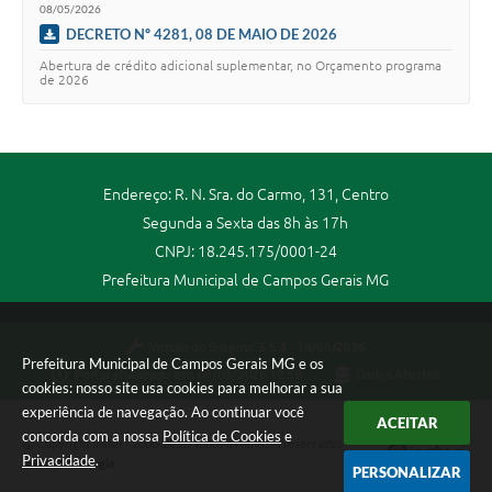
08/05/2026
DECRETO Nº 4281, 08 DE MAIO DE 2026
Abertura de crédito adicional suplementar, no Orçamento programa
de 2026
Endereço: R. N. Sra. do Carmo, 131, Centro
Segunda a Sexta das 8h às 17h
CNPJ: 18.245.175/0001-24
Prefeitura Municipal de Campos Gerais MG
Versão do Sistema:
3.5.3 - 19/06/2026
Prefeitura Municipal de Campos Gerais MG e os
Portal atualizado em:
06/08/2026 12:59
Dados Abertos
cookies: nosso site usa cookies para melhorar a sua
experiência de navegação. Ao continuar você
ACEITAR
concorda com a nossa
Política de Cookies
e
Copyright Instar - 2006-2026. Todos os direitos reservados -
Privacidade
.
Instar Tecnologia
PERSONALIZAR