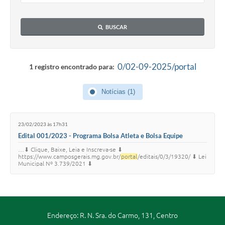
BUSCAR
0/02-09-2025/portal
1 registro encontrado para:
Notícias (1)
23/02/2023 às 17h31
Edital 001/2023 - Programa Bolsa Atleta e Bolsa Equipe
…⬇ Clique, Baixe, Leia e Inscreva-se ⬇
https://www.camposgerais.mg.gov.br/
portal
/editais/0/3/19320/ ⬇ Lei
Municipal Nº 3.739/2021 ⬇
https://www.camposgerais.mg.gov.br/publicos/5b8e0e52d295e4078
728123c079fecec.pdf ⬇ Mais i…
Endereço: R. N. Sra. do Carmo, 131, Centro