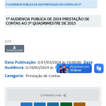
1º AUDIENCIA PUBLICA DE 2024 PRESTAÇÃO DE CONTAS AO 3º
Portal da Transparência
QUADRIMESTRE DE 2023
Secretarias
1º AUDIENCIA PUBLICA DE 2024 PRESTAÇÃO DE
CONTAS AO 3º QUADRIMESTRE DE 2023
Mais
ATA
DOWNLOAD
Data Publicação:
Data
01/03/2024 às 14:00:00
Audiência:
29/02/2024 às 16:00:00
Categoria:
Prestação de Contas
COMPARTILHAR