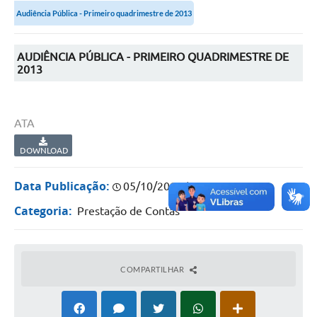
Audiência Pública - Primeiro quadrimestre de 2013
Portal da Transparência
Secretarias
AUDIÊNCIA PÚBLICA - PRIMEIRO QUADRIMESTRE DE
2013
Mais
ATA
DOWNLOAD
Data Publicação:
05/10/2022 às 13:51:03
Categoria:
Prestação de Contas
COMPARTILHAR