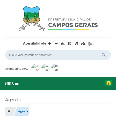
Acessibilidade
Acompanhe-nos:
MENU
Início
Agenda
O Município
Agenda
A Prefeitura