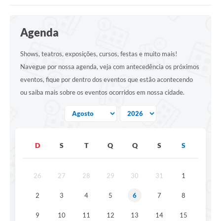
Portal da Transparência
Agenda
Secretarias
Shows, teatros, exposições, cursos, festas e muito mais!
Mais
Navegue por nossa agenda, veja com antecedência os próximos
eventos, fique por dentro dos eventos que estão acontecendo
ou saiba mais sobre os eventos ocorridos em nossa cidade.
D
S
T
Q
Q
S
S
26
27
28
29
30
31
1
2
3
4
5
6
7
8
9
10
11
12
13
14
15