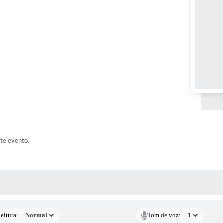
ste evento.
 MÍDIAS
eitura:
Tom de voz: