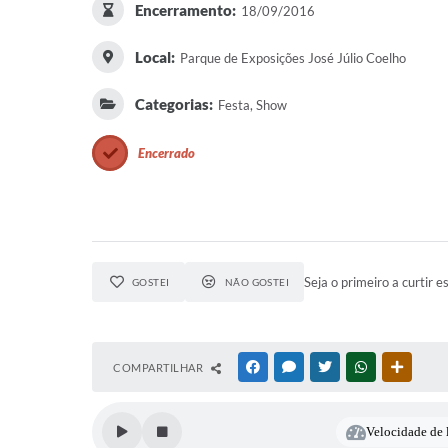
Encerramento:
18/09/2016
Local:
Parque de Exposições José Júlio Coelho
Categorias:
Festa, Show
Encerrado
Seja o primeiro a curtir e
GOSTEI
NÃO GOSTEI
COMPARTILHAR
FACEBOOK
MESSENGER
TWITTER
WHATSAPP
OUTRAS
Velocidade de l