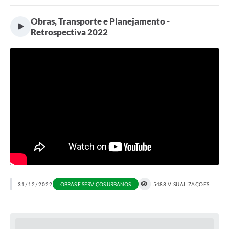
Portal da Transparência
Obras, Transporte e Planejamento -
Retrospectiva 2022
Secretarias
Mais
31/12/2022
OBRAS E SERVIÇOS URBANOS
5488 VISUALIZAÇÕES